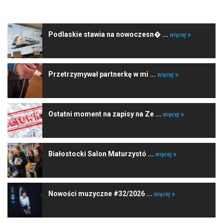
NAJNOWSZE WIADOMOŚCI
Podlaskie stawia na nowoczesn� ...
więcej
Przetrzymywał partnerkę w mi ...
więcej
Ostatni moment na zapisy na Ze ...
więcej
Białostocki Salon Maturzystó ...
więcej
Nowości muzyczne #32/2026 ...
więcej