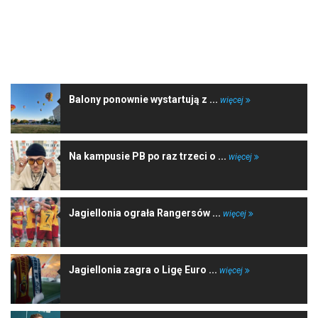
NAJNOWSZE WIADOMOŚCI
Balony ponownie wystartują z ...
więcej
Na kampusie PB po raz trzeci o ...
więcej
Jagiellonia ograła Rangersów ...
więcej
Jagiellonia zagra o Ligę Euro ...
więcej