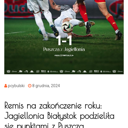
pcybulski
8 grudnia, 2024
Remis na zakończenie roku:
Jagiellonia Białystok podzieliła
się punktami z Puszczą