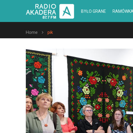
BYŁO GRANE
RAMÓWK
Home
pik