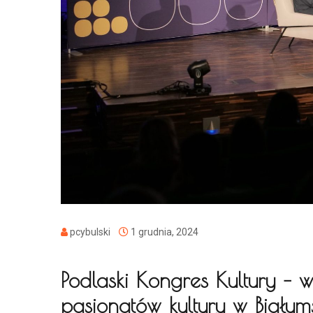
pcybulski
1 grudnia, 2024
Podlaski Kongres Kultury – 
pasjonatów kultury w Białym