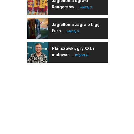
Jagiellonia ograła
Rangersów ...
więcej
Jagiellonia zagra o Ligę
Euro ...
więcej
Planszówki, gry XXL i
malowan ...
więcej