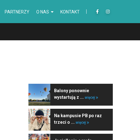
PARTNERZY
O NAS
KONTAKT
NAJNOWSZE WIADOMOŚCI
Balony ponownie
wystartują z ...
więcej
Na kampusie PB po raz
trzeci o ...
więcej