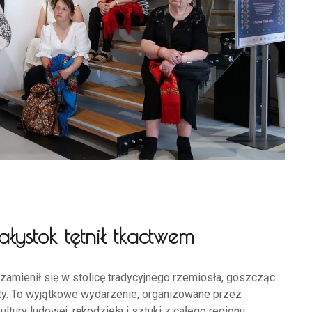
iałystok tętnił tkactwem
amienił się w stolicę tradycyjnego rzemiosła, goszcząc
ty. To wyjątkowe wydarzenie, organizowane przez
ultury ludowej, rękodzieła i sztuki z całego regionu.