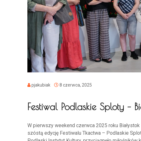
pjakubiak
8 czerwca, 2025
Festiwal Podlaskie Sploty – B
W pierwszy weekend czerwca 2025 roku Białystok z
szóstą edycję Festiwalu Tkactwa – Podlaskie Splo
Podlaski Instytut Kultury, przyciągnęło miłośników k