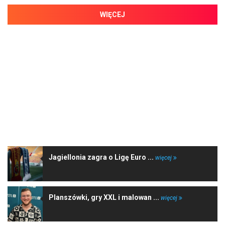
WIĘCEJ
NAJNOWSZE WIADOMOŚCI
Jagiellonia zagra o Ligę Euro ...
więcej
Planszówki, gry XXL i malowan ...
więcej