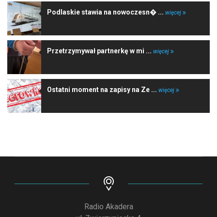
Podlaskie stawia na nowoczesn� ...
więcej
Przetrzymywał partnerkę w mi ...
więcej
Ostatni moment na zapisy na Ze ...
więcej
Radio Akadera