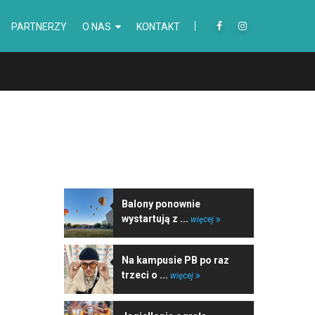
PARTNERZY
O NAS
KONTAKT
NAJNOWSZE WIADOMOŚCI
Balony ponownie
wystartują z ...
więcej
Na kampusie PB po raz
trzeci o ...
więcej