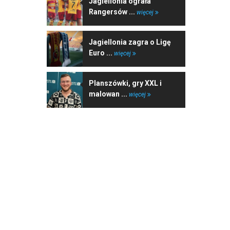
Jagiellonia ograła
Rangersów ...
więcej
Jagiellonia zagra o Ligę
Euro ...
więcej
Planszówki, gry XXL i
malowan ...
więcej