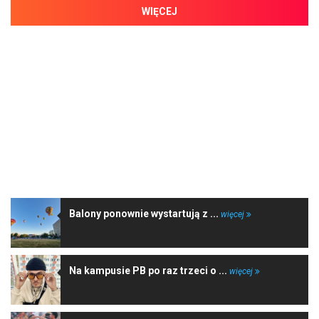
WIĘCEJ
NAJNOWSZE WIADOMOŚCI
Balony ponownie wystartują z ...
więcej
Na kampusie PB po raz trzeci o ...
więcej