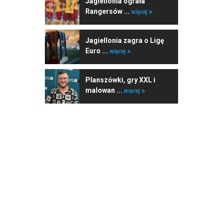
Jagiellonia ograła
Rangersów ...
więcej
Jagiellonia zagra o Ligę
Euro ...
więcej
Planszówki, gry XXL i
malowan ...
więcej