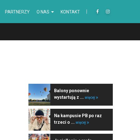
PARTNERZY
O NAS
KONTAKT
NAJNOWSZE WIADOMOŚCI
Balony ponownie
wystartują z ...
więcej
Na kampusie PB po raz
trzeci o ...
więcej