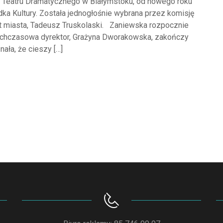
r Teatru Dramatycznego w Białymstoku, od nowego roku
ka Kultury. Została jednogłośnie wybrana przez komisję
nt miasta, Tadeusz Truskolaski. Zaniewska rozpocznie
otychczasowa dyrektor, Grażyna Dworakowska, zakończy
ała, że cieszy […]