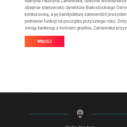
Martyna Faustyna Zaniewska, obecnie wicedyrekto
obejmie stanowisko dyrektora Białostockiego Ośrod
konkursową, a jej kandydaturę zatwierdził prezyde
pełnienie funkcji na początku przyszłego roku. D
swoją kadencję z końcem grudnia. Zaniewska przyzn
WIĘCEJ