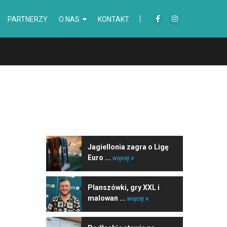
PARTNERZY
O NAS
KONTAKT
NAJNOWSZE WIADOMOŚCI
Jagiellonia zagra o Ligę
Euro ...
więcej
Planszówki, gry XXL i
malowan ...
więcej