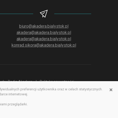
biuro@akadera.bialystok.pl
akadera@akadera.bialystok.pl
akadera@akadera.bialystok.pl
konrad.sikora@akadera.bialystok.pl
słuchu Radia Akadera
Polityka prywatności
×
idualnych preferencji użytkownika oraz w celach statystycznych.
erwisu www
rce internetowej.
iami przeglądarki.