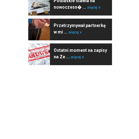
Podlaskie stawia na
nowoczesn� ...
więcej
Przetrzymywał partnerkę
w mi ...
więcej
Ostatni moment na zapisy
na Ze ...
więcej