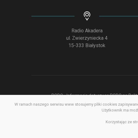
Radio Akadera
ul. Zwierzyniecka 4
15-333 Białystok
RODO - Informacje dotyczące RODO na Polite
W ramach naszego serwisu www stosujemy pliki cookies zapisywane 
Deklar
Użytkownik ma możli
Korzystając ze st