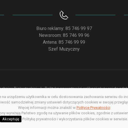
Biuro reklamy: 85 746 99 97
Newsroom: 85 746 99 96
Antena: 85 746 99 99
Szef Muzyczny
chnice Białostockiej
Polityka prywatności aplikacji służącej do od
na urządzeniu użytkownika w celu dostosowania zachowania serwisu do indyw
acja dostępności
Redakcja serwisu www
Poprzednia wersja s
wość samodzielnej zmiany ustawień dotyczących cookies w swojej przegląda
Więcej informacji można znaleźć w
Polityce Prywatności
Copyright @ 2022. All rights Reserved
rony wyrażają Państwo zgodę na używanie plików cookies, zgodnie z ustawien
Akceptuję
Politykę prywatności i wykorzystania plików cookies w serwisie.