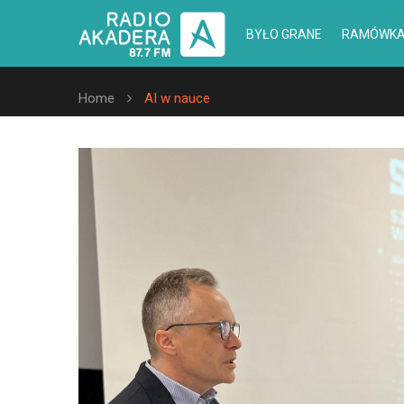
BYŁO GRANE
RAMÓWK
Home
AI w nauce