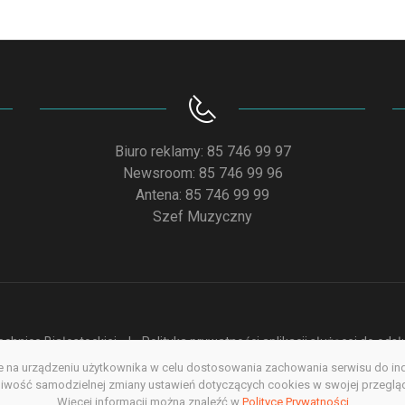
Biuro reklamy: 85 746 99 97
Newsroom: 85 746 99 96
Antena: 85 746 99 99
Szef Muzyczny
chnice Białostockiej
Polityka prywatności aplikacji służącej do od
na urządzeniu użytkownika w celu dostosowania zachowania serwisu do indyw
acja dostępności
Redakcja serwisu www
Poprzednia wersja s
wość samodzielnej zmiany ustawień dotyczących cookies w swojej przegląda
Więcej informacji można znaleźć w
Polityce Prywatności
Copyright @ 2022. All rights Reserved