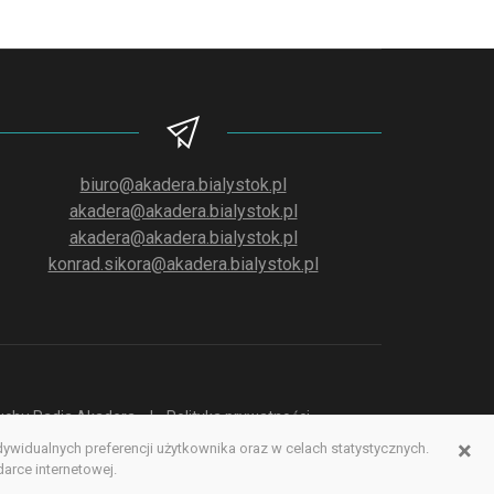
biuro@akadera.bialystok.pl
akadera@akadera.bialystok.pl
akadera@akadera.bialystok.pl
konrad.sikora@akadera.bialystok.pl
słuchu Radia Akadera
Polityka prywatności
×
idualnych preferencji użytkownika oraz w celach statystycznych.
erwisu www
rce internetowej.