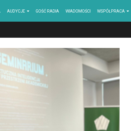
A
AUDYCJE
GOŚĆ RADIA
WIADOMOŚCI
WSPÓŁPRACA