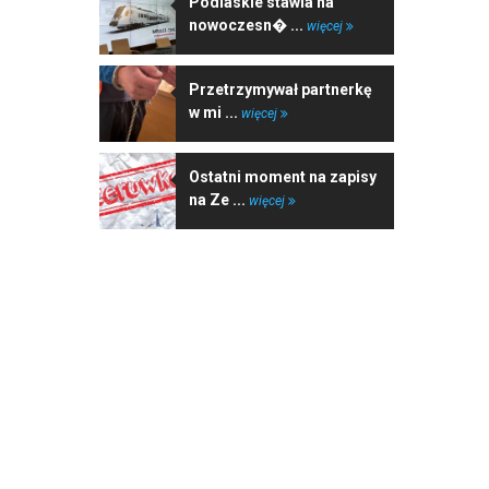
Podlaskie stawia na
nowoczesn� ...
więcej
Przetrzymywał partnerkę
w mi ...
więcej
Ostatni moment na zapisy
na Ze ...
więcej