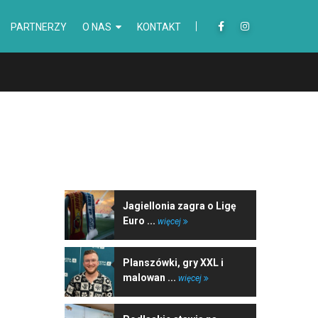
PARTNERZY
O NAS
KONTAKT
NAJNOWSZE WIADOMOŚCI
Jagiellonia zagra o Ligę
Euro ...
więcej
Planszówki, gry XXL i
malowan ...
więcej