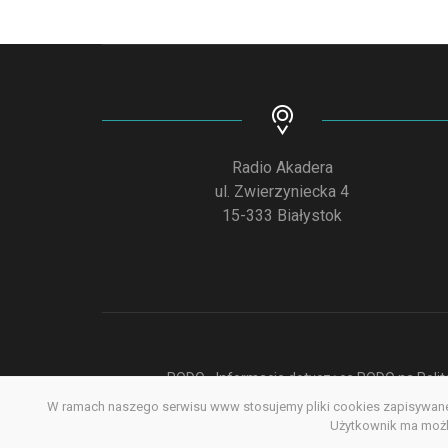
Radio Akadera
ul. Zwierzyniecka 4
15-333 Białystok
RODO - Informacje dotyczące RODO na Polite
W ramach naszego serwisu www stosujemy pliki cookies zapisywane 
Deklar
Użytkownik ma możli