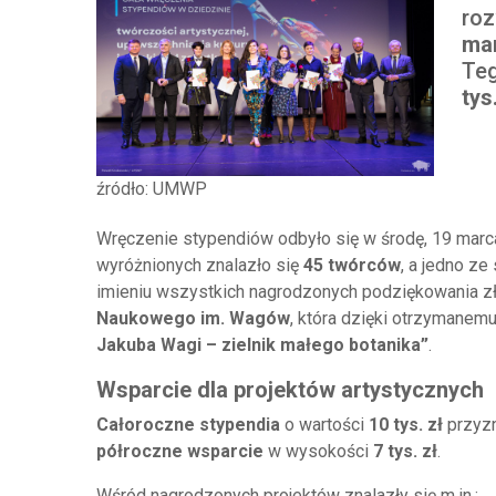
roz
ma
Teg
tys
źródło: UMWP
Wręczenie stypendiów odbyło się w środę, 19 marc
wyróżnionych znalazło się
45 twórców
, a jedno z
imieniu wszystkich nagrodzonych podziękowania z
Naukowego im. Wagów
, która dzięki otrzymanem
Jakuba Wagi – zielnik małego botanika”
.
Wsparcie dla projektów artystycznych
Całoroczne stypendia
o wartości
10 tys. zł
przyz
półroczne wsparcie
w wysokości
7 tys. zł
.
Wśród nagrodzonych projektów znalazły się m.in.: