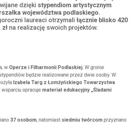
wijane dzięki
stypendiom artystycznym
rszałka województwa podlaskiego
.
oroczni laureaci otrzymali
łącznie blisko 420
. zł
na realizację swoich projektów.
a, w
Operze i Filharmonii Podlaskiej
. W gronie
e stypendiów będzie realizowane przez dwie osoby. W
łożyła
Izabela Targ z Łomżyńskiego Towarzystwa
u wsparciu opracuje
materiał edukacyjny „Śladami
nano
37 osobom
, natomiast
siedmiu twórcom
przyznano