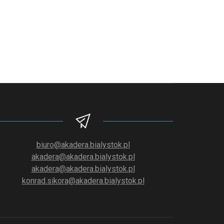
biuro@akadera.bialystok.pl
akadera@akadera.bialystok.pl
akadera@akadera.bialystok.pl
konrad.sikora@akadera.bialystok.pl