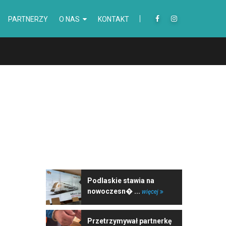
PARTNERZY
O NAS
KONTAKT
NAJNOWSZE WIADOMOŚCI
Podlaskie stawia na
nowoczesn� ...
więcej
Przetrzymywał partnerkę