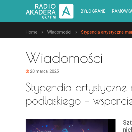
BYŁO GRANE
RAMÓWK
Home
Wiadomości
Stypendia artystyczne mar
Wiadomości
20 marca, 2025
Stypendia artystyczne
podlaskiego – wsparcie
Szt
nie