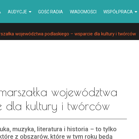
A
AUDYCJE
GOŚĆ RADIA
WIADOMOŚCI
WSPÓŁPRACA
szałka województwa podlaskiego – wsparcie dla kultury i twórców
 marszałka województwa
 dla kultury i twórców
uka, muzyka, literatura i historia – to tylko
które z obszarów, które w tym roku będą