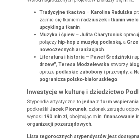
Tradycyjne tkactwo
–
Karolina Radulska
pr
zajmie się tkaniem
radziuszek i tkanin wiel
upcyklingu tkanin
.
Muzyka i śpiew
–
Julita Charytoniuk
opracu
połączy
hip-hop z muzyką podlaską
, a
Grze
nowoczesnych aranżacjach
.
Literatura i historia
–
Paweł Średziński
nap
drzew”
,
Teresa Modzelewska
stworzy
bio
opisze
podlaskie zabobony i przesądy
, a
Na
pogranicza polsko-białoruskiego
.
Inwestycje w kulturę i dziedzictwo Podl
Stypendia artystyczne to
jedna z form wspierania
podkreślił
Jacek Piorunek
, członek zarządu odpow
wynosi
190 mln zł
, obejmując m.in.
finansowanie i
organizacji pozarządowych
.
Lista tegorocznych stypendystów jest dostępn