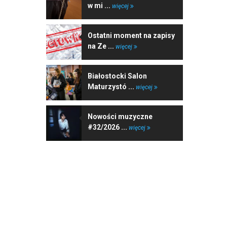
w mi ...
więcej
Ostatni moment na zapisy
na Ze ...
więcej
Białostocki Salon
Maturzystó ...
więcej
Nowości muzyczne
#32/2026 ...
więcej