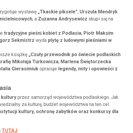
zygotuje wystawę
„Tkackie piksele”
,
Urszula Mendryk
onicielnicowych
, a
Zuzanna Andrysewicz
skupi się na
je
tradycyjne pieśni kobiet z Podlasia
,
Piotr Maksim
gorz Sekmistrz
wyda
płytę z ludowymi pieśniami w
isze książkę
„Czuły przewodnik po świecie podlaskich
grafię Mikołaja Turkowicza
,
Marlena Świętorzecka
talia Gierasimiuk
opracuje
legendy, mity i opowieści z
asia
 kultury
przez samorząd województwa podlaskiego. Jak
iedzialny za kulturę, budżet województwa na ten cel
nstytucji kultury, ochronę zabytków oraz konkursy dla
a
TUTAJ
.