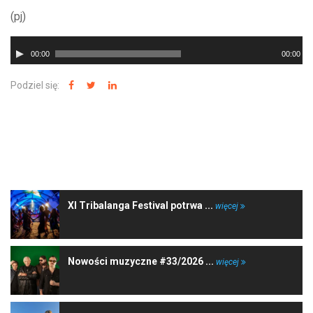
(pj)
Odtwarzacz
00:00
00:00
plików
dźwiękowych
Podziel się:
NAJNOWSZE WIADOMOŚCI
XI Tribalanga Festival potrwa ...
więcej
Nowości muzyczne #33/2026 ...
więcej