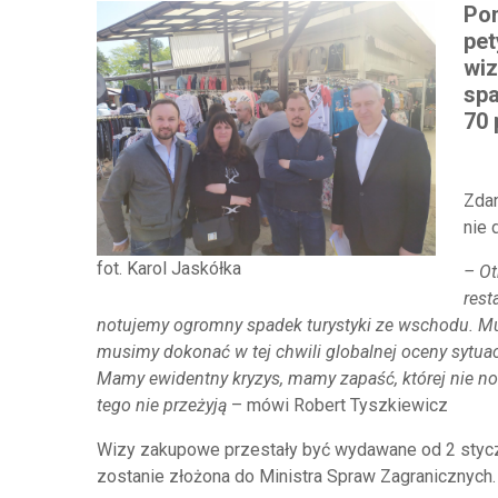
Pon
pet
wiz
spa
70 
Zdan
nie 
fot. Karol Jaskółka
– Ot
rest
notujemy ogromny spadek turystyki ze wschodu. Mu
musimy dokonać w tej chwili globalnej oceny sytuac
Mamy ewidentny kryzys, mamy zapaść, której nie not
tego nie przeżyją
– mówi Robert Tyszkiewicz
Wizy zakupowe przestały być wydawane od 2 styczn
zostanie złożona do Ministra Spraw Zagranicznych.