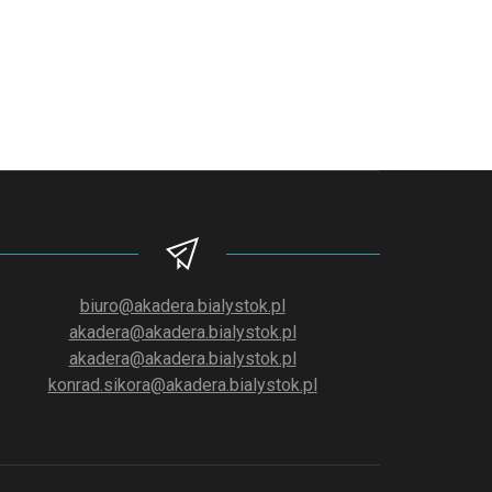
biuro@akadera.bialystok.pl
akadera@akadera.bialystok.pl
akadera@akadera.bialystok.pl
konrad.sikora@akadera.bialystok.pl