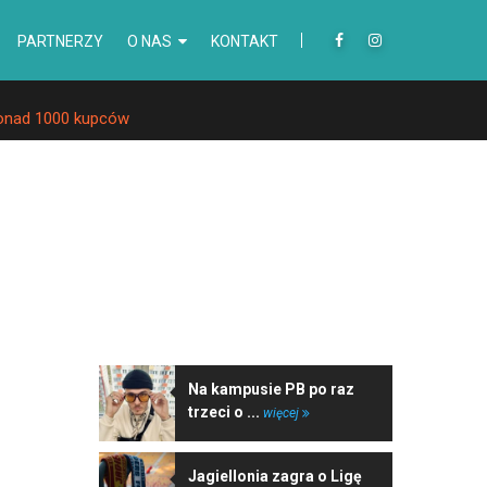
PARTNERZY
O NAS
KONTAKT
ponad 1000 kupców
NAJNOWSZE WIADOMOŚCI
Na kampusie PB po raz
trzeci o ...
więcej
Jagiellonia zagra o Ligę