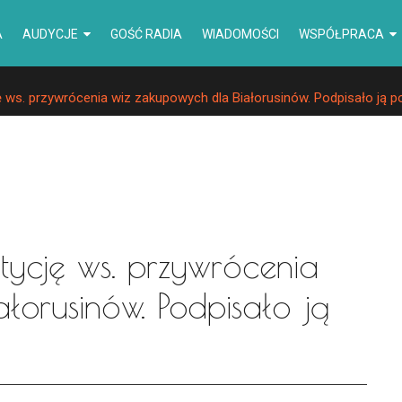
A
AUDYCJE
GOŚĆ RADIA
WIADOMOŚCI
WSPÓŁPRACA
 ws. przywrócenia wiz zakupowych dla Białorusinów. Podpisało ją 
ycję ws. przywrócenia
łorusinów. Podpisało ją