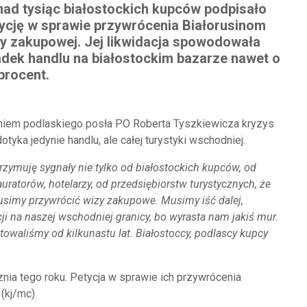
ad tysiąc białostockich kupców podpisało
ycję w sprawie przywrócenia Białorusinom
y zakupowej. Jej likwidacja spowodowała
dek handlu na białostockim bazarze nawet o
procent.
iem podlaskiego posła PO Roberta Tyszkiewicza kryzys
dotyka jedynie handlu, ale całej turystyki wschodniej.
rzymuję sygnały nie tylko od białostockich kupców, od
auratorów, hotelarzy, od przedsiębiorstw turystycznych, że
simy przywrócić wizy zakupowe. Musimy iść dalej,
ji na naszej wschodniej granicy, bo wyrasta nam jakiś mur.
owaliśmy od kilkunastu lat. Białostoccy, podlascy kupcy
ia tego roku. Petycja w sprawie ich przywrócenia
 (kj/mc)