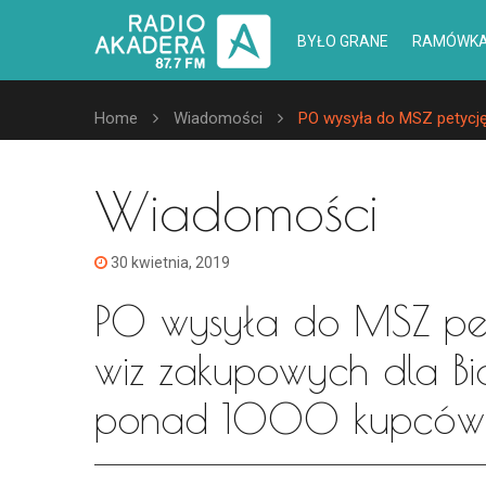
BYŁO GRANE
RAMÓWK
Home
Wiadomości
PO wysyła do MSZ petycję
Wiadomości
30 kwietnia, 2019
PO wysyła do MSZ pet
wiz zakupowych dla Bia
ponad 1000 kupców