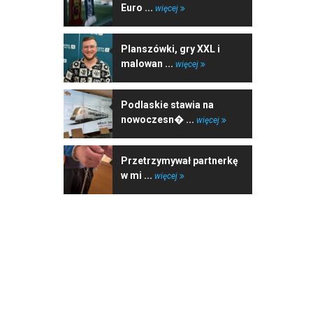
Euro ...
więcej
Planszówki, gry XXL i
malowan ...
więcej
Podlaskie stawia na
nowoczesn� ...
więcej
Przetrzymywał partnerkę
w mi ...
więcej