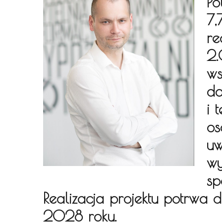
Po
7,
re
2.
ws
da
i 
os
uw
wy
sp
Realizacja projektu potrwa 
2028 roku.