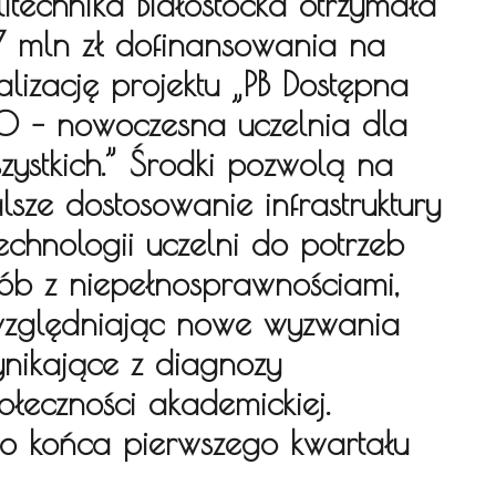
litechnika Białostocka otrzymała
7 mln zł dofinansowania na
alizację projektu „PB Dostępna
0 – nowoczesna uczelnia dla
zystkich.” Środki pozwolą na
lsze dostosowanie infrastruktury
technologii uczelni do potrzeb
ób z niepełnosprawnościami,
zględniając nowe wyzwania
nikające z diagnozy
ołeczności akademickiej.
do końca pierwszego kwartału