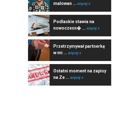
malowan ...
więcej
Podlaskie stawia na
nowoczesn� ...
więcej
Przetrzymywał partnerkę
w mi ...
więcej
Ostatni moment na zapisy
na Ze ...
więcej