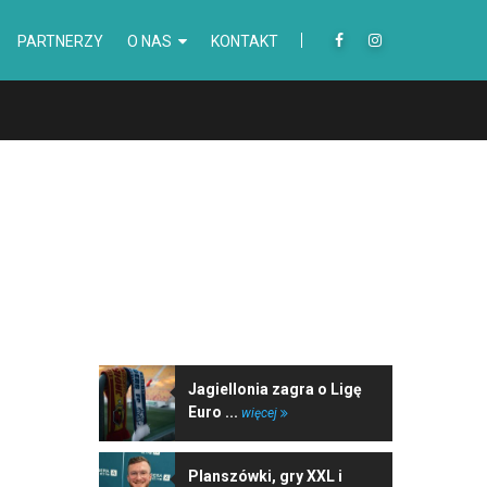
PARTNERZY
O NAS
KONTAKT
NAJNOWSZE WIADOMOŚCI
Jagiellonia zagra o Ligę
Euro ...
więcej
Planszówki, gry XXL i