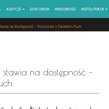
A
AUDYCJE
GOŚĆ RADIA
WIADOMOŚCI
WSPÓŁPRACA
 stawia na dostępność – Rozmowa z Danielem Puch
ka stawia na dostępność –
uch