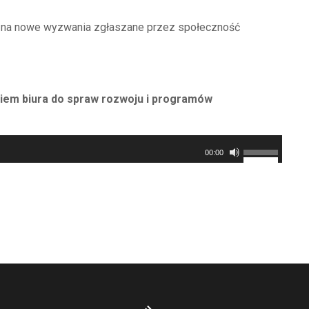
e na nowe wyzwania zgłaszane przez społeczność
iem biura do spraw rozwoju i programów
Używaj
00:00
strzałek
do
góry/do
dołu
aby
zwiększyć
lub
zmniejszyć
głośność.