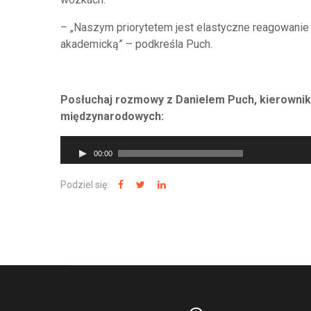
– „Naszym priorytetem jest elastyczne reagowani
akademicką” – podkreśla Puch.
Posłuchaj rozmowy z Danielem Puch, kierownik
międzynarodowych:
Odtwarzacz
00:00
plików
dźwiękowych
Podziel się: