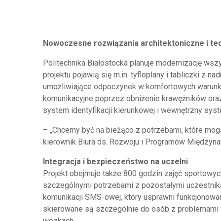
Nowoczesne rozwiązania architektoniczne i te
Politechnika Białostocka planuje modernizację ws
projektu pojawią się m.in. tyfloplany i tabliczki z n
umożliwiające odpoczynek w komfortowych warunka
komunikacyjne poprzez obniżenie krawężników oraz
system identyfikacji kierunkowej i wewnętrzny syst
– „Chcemy być na bieżąco z potrzebami, które mogą
kierownik Biura ds. Rozwoju i Programów Międzyn
Integracja i bezpieczeństwo na uczelni
Projekt obejmuje także 800 godzin zajęć sportowyc
szczególnymi potrzebami z pozostałymi uczestni
komunikacji SMS-owej, który usprawni funkcjonowan
skierowane są szczególnie do osób z problemami 
wózkach.