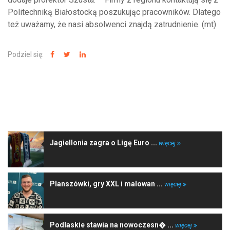
Politechniką Białostocką poszukując pracowników. Dlatego
też uważamy, że nasi absolwenci znajdą zatrudnienie. (mt)
Podziel się:
NAJNOWSZE WIADOMOŚCI
Jagiellonia zagra o Ligę Euro ...
więcej
Planszówki, gry XXL i malowan ...
więcej
Podlaskie stawia na nowoczesn� ...
więcej