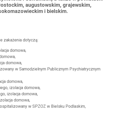
łostockim, augustowskim, grajewskim,
okomazowieckim i bielskim.
e zakażenia dotyczą:
olacja domowa,
 domowa,
acja domowa,
lizowany w Samodzielnym Publicznym Psychiatrycznym
lacja domowa,
iego, izolacja domowa,
go, izolacja domowa,
izolacja domowa,
hospitalizowany w SPZOZ w Bielsku Podlaskim,