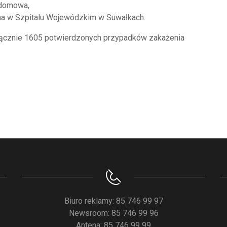
 domowa,
ana w Szpitalu Wojewódzkim w Suwałkach.
ącznie 1605 potwierdzonych przypadków zakażenia
Biuro reklamy: 85 746 99 97
Newsroom: 85 746 99 96
Antena: 85 746 99 99