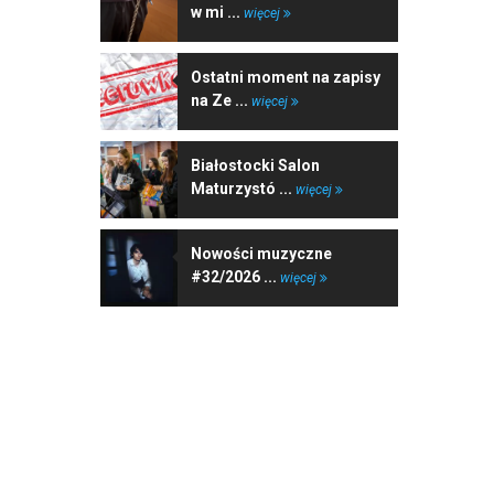
w mi ...
więcej
Ostatni moment na zapisy
na Ze ...
więcej
Białostocki Salon
Maturzystó ...
więcej
Nowości muzyczne
#32/2026 ...
więcej