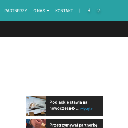
PARTNERZY
O NAS
KONTAKT
NAJNOWSZE WIADOMOŚCI
Podlaskie stawia na
nowoczesn� ...
więcej
Przetrzymywał partnerkę