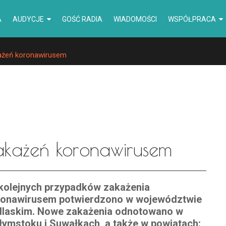
A
AUDYCJE
GOŚĆ RADIA
WIADOMOŚCI
WSPÓŁPRACA
ażeń koronawirusem
zakażeń koronawirusem
kolejnych przypadków zakażenia
ronawirusem potwierdzono w województwie
dlaskim. Nowe zakażenia odnotowano w
łymstoku i Suwałkach, a także w powiatach: