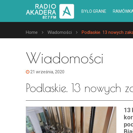
BYŁO GRANE
RAMÓWK
Home
Wiadomości
Podlaskie. 13 nowych zak
Wiadomości
21 września, 2020
Podlaskie. 13 nowych 
13 
ko
po
Bia