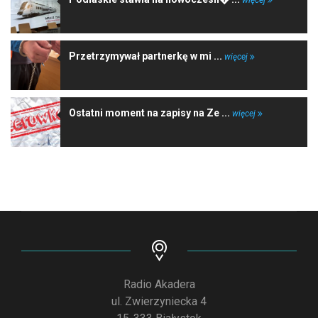
więcej
Przetrzymywał partnerkę w mi ...
więcej
Ostatni moment na zapisy na Ze ...
więcej
Radio Akadera
ul. Zwierzyniecka 4