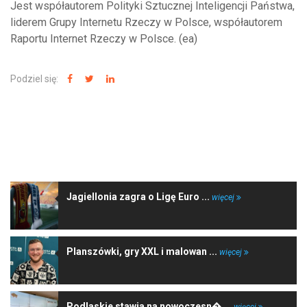
Jest współautorem Polityki Sztucznej Inteligencji Państwa,
liderem Grupy Internetu Rzeczy w Polsce, współautorem
Raportu Internet Rzeczy w Polsce. (ea)
Podziel się:
NAJNOWSZE WIADOMOŚCI
Jagiellonia zagra o Ligę Euro ...
więcej
Planszówki, gry XXL i malowan ...
więcej
Podlaskie stawia na nowoczesn� ...