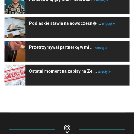
Podlaskie stawia na nowoczesn� ...
więcej
Przetrzymywał partnerkę w mi ...
więcej
Ostatni moment na zapisy na Ze ...
więcej