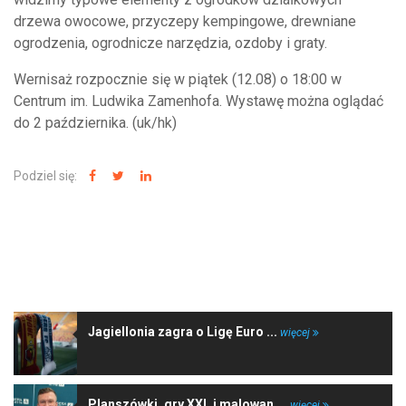
drzewa owocowe, przyczepy kempingowe, drewniane
ogrodzenia, ogrodnicze narzędzia, ozdoby i graty.
Wernisaż rozpocznie się w piątek (12.08) o 18:00 w
Centrum im. Ludwika Zamenhofa. Wystawę można oglądać
do 2 października. (uk/hk)
Podziel się:
NAJNOWSZE WIADOMOŚCI
Jagiellonia zagra o Ligę Euro ...
więcej
Planszówki, gry XXL i malowan ...
więcej