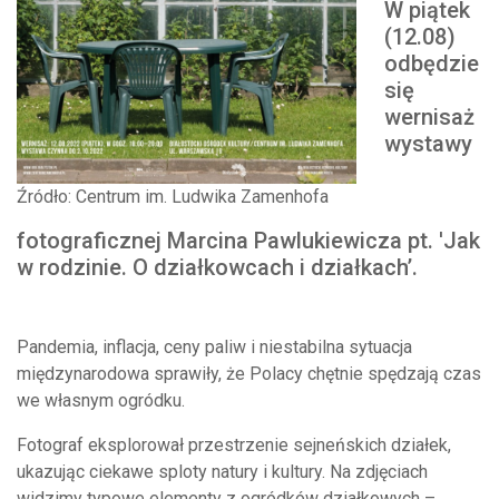
W piątek
(12.08)
odbędzie
się
wernisaż
wystawy
Źródło: Centrum im. Ludwika Zamenhofa
fotograficznej Marcina Pawlukiewicza pt. 'Jak
w rodzinie. O działkowcach i działkach’.
Pandemia, inflacja, ceny paliw i niestabilna sytuacja
międzynarodowa sprawiły, że Polacy chętnie spędzają czas
we własnym ogródku.
Fotograf eksplorował przestrzenie sejneńskich działek,
ukazując ciekawe sploty natury i kultury. Na zdjęciach
widzimy typowe elementy z ogródków działkowych –