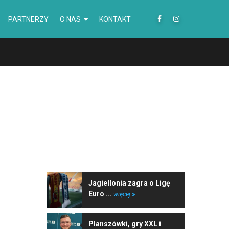
PARTNERZY
O NAS
KONTAKT
NAJNOWSZE WIADOMOŚCI
Jagiellonia zagra o Ligę
Euro ...
więcej
Planszówki, gry XXL i