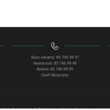
Biuro reklamy: 85 746 99 97
Newsroom: 85 746 99 96
Antena: 85 746 99 99
Szef Muzyczny
chnice Białostockiej
Polityka prywatności aplikacji służącej do od