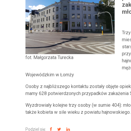
zak
mło
Trzy
mies
star
przy
fot. Małgorzata Turecka
hajn
mężc
Wojewódzkim w Łomży
Osoby z najbliższego kontaktu zostały objęte opi
mamy 628 potwierdzonych przypadków zakażenia
Wyzdrowiały kolejne trzy osoby (w sumie 404): mło
także kobieta w sile wieku z powiatu hajnowskiego
Podziel się: