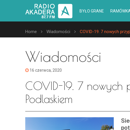
BYŁO GRANE
RAMÓWK
Home
Wiadomości
COVID-19. 7 nowych przy
Wiadomości
16 czerwca, 2020
COVID-19. 7 nowych 
Podlaskiem
Si
pot