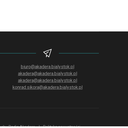
biuro@akadera.bialystok.pl
akadera@akadera.bialystok.pl
akadera@akadera.bialystok.pl
konrad.sikora@akadera.bialystok.pl
słuchu Radia Akadera
Polityka prywatności