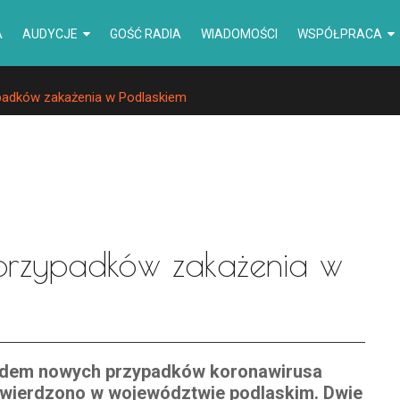
A
AUDYCJE
GOŚĆ RADIA
WIADOMOŚCI
WSPÓŁPRACA
padków zakażenia w Podlaskiem
przypadków zakażenia w
edem nowych przypadków koronawirusa
wierdzono w województwie podlaskim. Dwie