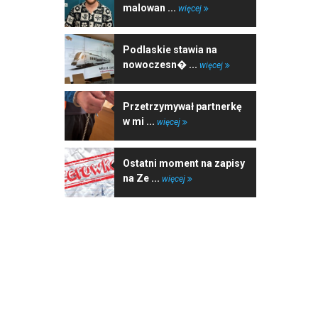
malowan ...
więcej
Podlaskie stawia na
nowoczesn� ...
więcej
Przetrzymywał partnerkę
w mi ...
więcej
Ostatni moment na zapisy
na Ze ...
więcej