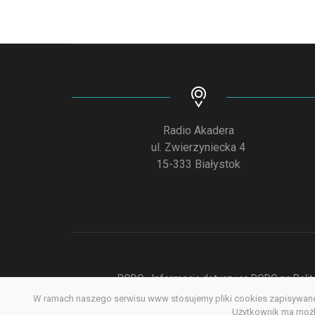
Radio Akadera
ul. Zwierzyniecka 4
15-333 Białystok
RODO - Informacje dotyczące RODO na Polite
W ramach naszego serwisu www stosujemy pliki cookies zapisywane 
Deklar
Użytkownik ma możli