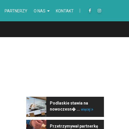
PARTNERZY
O NAS
KONTAKT
NAJNOWSZE WIADOMOŚCI
Podlaskie stawia na
nowoczesn� ...
więcej
Przetrzymywał partnerkę