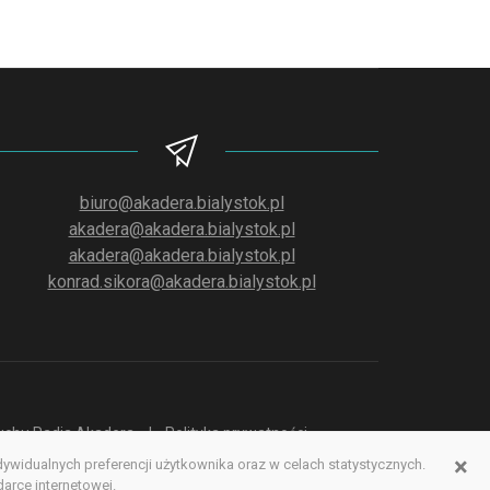
biuro@akadera.bialystok.pl
akadera@akadera.bialystok.pl
akadera@akadera.bialystok.pl
konrad.sikora@akadera.bialystok.pl
słuchu Radia Akadera
Polityka prywatności
×
idualnych preferencji użytkownika oraz w celach statystycznych.
erwisu www
rce internetowej.