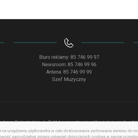
Biuro reklamy: 85 746 99 97
Newsroom: 85 746 99 96
Antena: 85 746 99 99
Szef Muzyczny
chnice Białostockiej
Polityka prywatności aplikacji służącej do od
na urządzeniu użytkownika w celu dostosowania zachowania serwisu do indyw
acja dostępności
Redakcja serwisu www
Poprzednia wersja s
wość samodzielnej zmiany ustawień dotyczących cookies w swojej przegląda