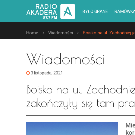
BYŁO GRANE
RAMÓWK
Home
Wiadomości
Boisko na ul. Zachodniej 
Wiadomości
3 listopada, 2021
Boisko na ul. Zachodni
zakończyły się tam p
Mie
kor