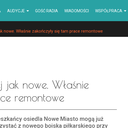
A
AUDYCJE
GOŚĆ RADIA
WIADOMOŚCI
WSPÓŁPRACA
jak nowe. Właśnie zakończyły się tam prace remontowe
ej jak nowe. Właśnie
race remontowe
szkańcy osiedla Nowe Miasto mogą już
zystać z nowego boiska piłkarskiego przy