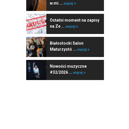
w mi ...
więcej
Ostatni moment na zapisy
na Ze ...
więcej
Białostocki Salon
Maturzystó ...
więcej
Nowości muzyczne
#32/2026 ...
więcej