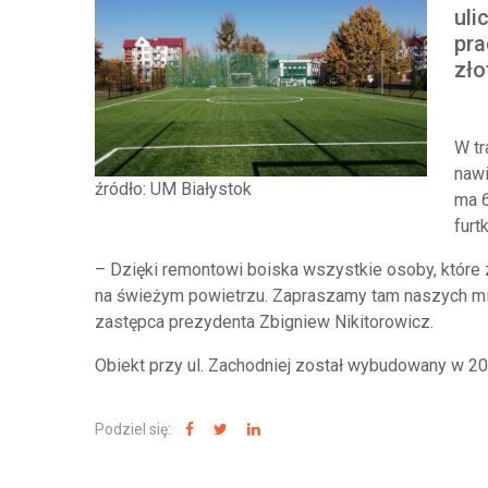
uli
pra
zło
W tr
nawi
źródło: UM Białystok
ma 6
furt
– Dzięki remontowi boiska wszystkie osoby, które z
na świeżym powietrzu. Zapraszamy tam naszych mi
zastępca prezydenta Zbigniew Nikitorowicz.
Obiekt przy ul. Zachodniej został wybudowany w 20
Podziel się: