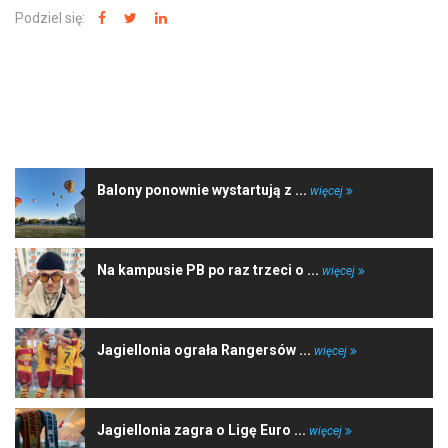
Podziel się:
NAJNOWSZE WIADOMOŚCI
Balony ponownie wystartują z ...
więcej
Na kampusie PB po raz trzeci o ...
więcej
Jagiellonia ograła Rangersów ...
więcej
Jagiellonia zagra o Ligę Euro ...
więcej