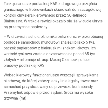
Funkcjonariusze podlaskiej KAS z drogowego przejścia
granicznego w Bobrownikach skierowali do szczegółowej
kontroli chryslera kierowanego przez 56-letniego
Białorusina. W trakcie rewizji okazało się, że w aucie ukryte
są przemycane papierosy.
– W drzwiach, suficie, zbiorniku paliwa oraz w przerobionej
podłodze samochodu mundurowi znaleźli blisko 5 tys.
paczek papierosów z białoruskimi znakami akcyzy. Ich
wartość rynkowa została oszacowana na ponad 65 tys.
złotych – informuje st. asp. Maciej Czarnecki, oficer
prasowy podlaskiej KAS.
Wobec kierowcy funkcjonariusze wszczęli sprawę karną
skarbową, do której zabezpieczyli nielegalny towar oraz
samochód przystosowany do przewozu kontrabandy.
Przemytnik odpowie przed sądem. Grozi mu wysoka
grzywna. (mt)