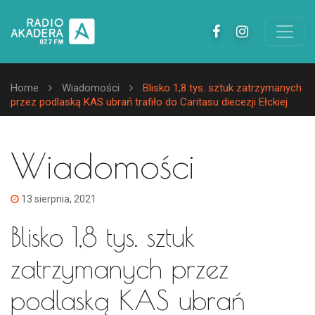
Home
Wiadomości
Blisko 1,8 tys. sztuk zatrzymanych
przez podlaską KAS ubrań trafiło do Caritasu diecezji Ełckiej
Wiadomości
13 sierpnia, 2021
Blisko 1,8 tys. sztuk
zatrzymanych przez
podlaską KAS ubrań