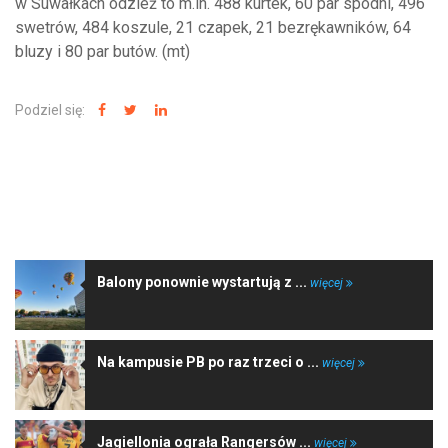
w Suwałkach odzież to m.in. 488 kurtek, 60 par spodni, 496
swetrów, 484 koszule, 21 czapek, 21 bezrękawników, 64
bluzy i 80 par butów. (mt)
Podziel się:
NAJNOWSZE WIADOMOŚCI
Balony ponownie wystartują z ...
więcej
Na kampusie PB po raz trzeci o ...
więcej
Jagiellonia ograła Rangersów ...
więcej