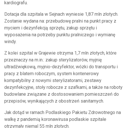
kardiografu.
Dotacja dla szpitala w Sejnach wyniesie 1,87 mln złotych.
Zostanie wydana na: przebudowę pralni na punkt pracy z
myciem i dezynfekcją sprzętu, zakup sprzętu i
wyposażenia na potrzeby punktu pralniczego i wymianę
windy.
Z kolei szpital w Grajewie otrzyma 1,7 mln złotych, które
przeznaczy na m.in.: zakup sterylizatorów, myjnię
ultradźwiękową, myjnio-dezyfektor, wózki do transportu i
pracy z blatem roboczym, system kontenerowy
kompatybilny z nowymi sterylizatorami, zestawy
dezynfekcyjne, stoły robocze z szafkami, a także na roboty
budowlane związane z dostosowaniem pomieszczeń do
przepisów, wynikających z obostrzeń sanitarnych.
Jak dotąd w ramach Podlaskiego Pakietu Zdrowotnego na
walkę z pandemią koronawirusa podlaskie szpitale
otrzymały niemal 55 mln złotych.