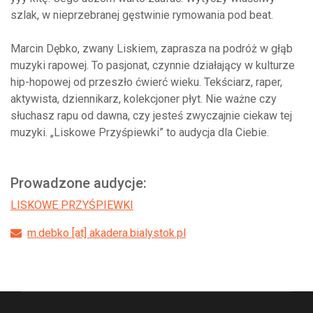
szlak, w nieprzebranej gęstwinie rymowania pod beat.
Marcin Dębko, zwany Liskiem, zaprasza na podróż w głąb
muzyki rapowej. To pasjonat, czynnie działający w kulturze
hip-hopowej od przeszło ćwierć wieku. Tekściarz, raper,
aktywista, dziennikarz, kolekcjoner płyt. Nie ważne czy
słuchasz rapu od dawna, czy jesteś zwyczajnie ciekaw tej
muzyki. „Liskowe Przyśpiewki” to audycja dla Ciebie.
Prowadzone audycje:
LISKOWE PRZYŚPIEWKI
m.debko [at] akadera.bialystok.pl