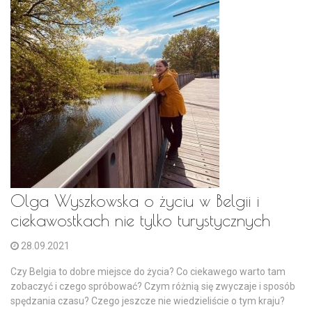
Olga Wyszkowska o życiu w Belgii i
ciekawostkach nie tylko turystycznych
28.09.2021
Czy Belgia to dobre miejsce do życia? Co ciekawego warto tam
zobaczyć i czego spróbować? Czym różnią się zwyczaje i sposób
spędzania czasu? Czego jeszcze nie wiedzieliście o tym kraju?