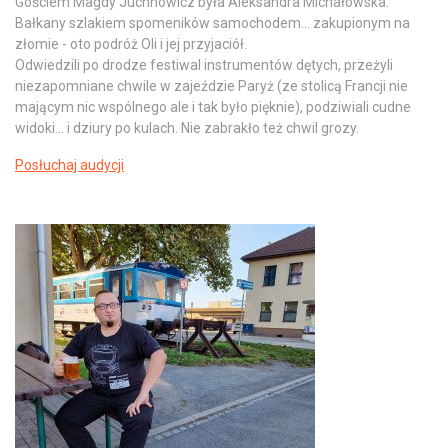
Gościem Magdy Juchnowicz była Aleksandra Michałowska.
Bałkany szlakiem spomeników samochodem... zakupionym na
złomie - oto podróż Oli i jej przyjaciół.
Odwiedzili po drodze festiwal instrumentów dętych, przeżyli
niezapomniane chwile w zajeździe Paryż (ze stolicą Francji nie
mającym nic wspólnego ale i tak było pięknie), podziwiali cudne
widoki... i dziury po kulach. Nie zabrakło też chwil grozy.
Posłuchaj audycji