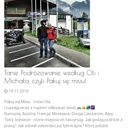
Tanie Podróżowanie według Oli i
Michała, czyli Pakuj się misiu!
19.11.2019
Pakuj się Misiu - mówi Ola.
I ruszają wraz z mężem odkrywać świat.
Rumunia, Austria, Francja, Mołdawia, Grecja, Lanzarote, Alpy,
Tatry, lodowce - różne miejsca ich fascynują. Jak godzą podróże z
pracą? Jak zdołali odwiedzić już tyle krajów? Który polubili