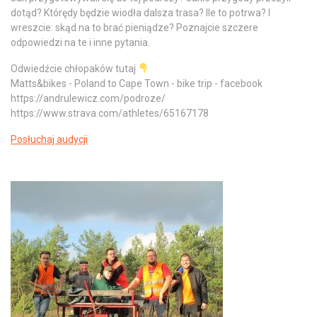
dotąd? Którędy będzie wiodła dalsza trasa? Ile to potrwa? I
wreszcie: skąd na to brać pieniądze? Poznajcie szczere
odpowiedzi na te i inne pytania.
Odwiedźcie chłopaków tutaj
Matts&bikes - Poland to Cape Town - bike trip - facebook
https://andrulewicz.com/podroze/
https://www.strava.com/athletes/65167178
Posłuchaj audycji