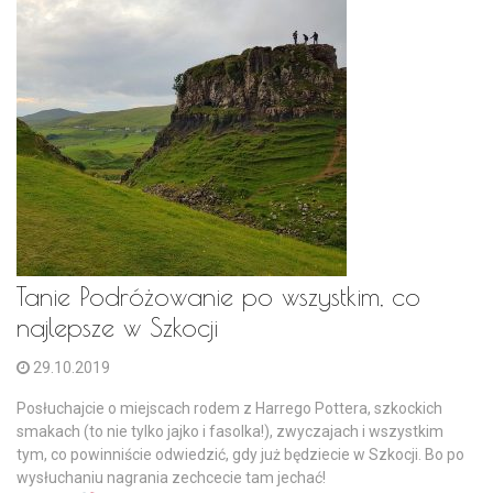
Tanie Podróżowanie po wszystkim, co
najlepsze w Szkocji
29.10.2019
Posłuchajcie o miejscach rodem z Harrego Pottera, szkockich
smakach (to nie tylko jajko i fasolka!), zwyczajach i wszystkim
tym, co powinniście odwiedzić, gdy już będziecie w Szkocji. Bo po
wysłuchaniu nagrania zechcecie tam jechać!