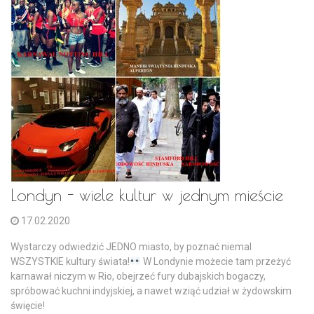
Londyn - wiele kultur w jednym mieście
17.02.2020
Wystarczy odwiedzić JEDNO miasto, by poznać niemal
WSZYSTKIE kultury świata!
W Londynie możecie tam przeżyć
karnawał niczym w Rio, obejrzeć fury dubajskich bogaczy,
spróbować kuchni indyjskiej, a nawet wziąć udział w żydowskim
święcie!