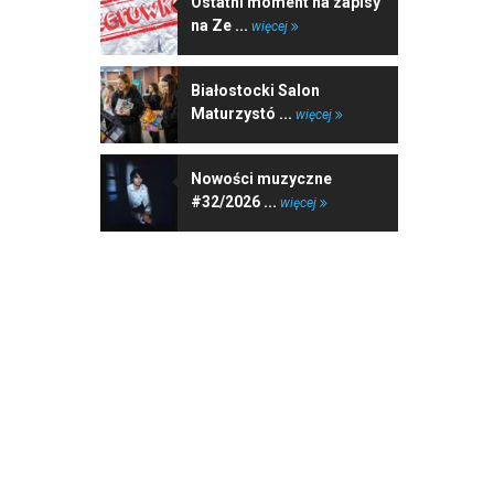
Ostatni moment na zapisy
na Ze ...
więcej
Białostocki Salon
Maturzystó ...
więcej
Nowości muzyczne
#32/2026 ...
więcej