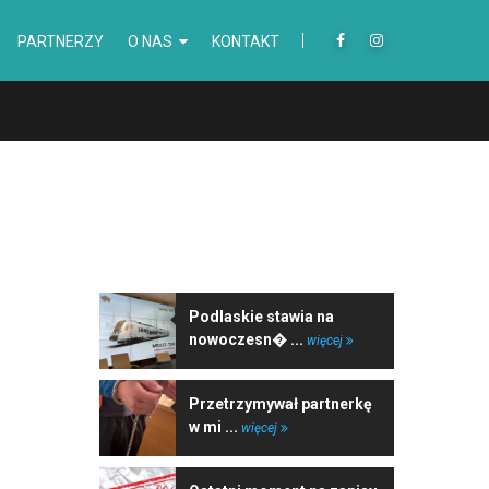
PARTNERZY
O NAS
KONTAKT
NAJNOWSZE WIADOMOŚCI
Podlaskie stawia na
nowoczesn� ...
więcej
Przetrzymywał partnerkę
w mi ...
więcej