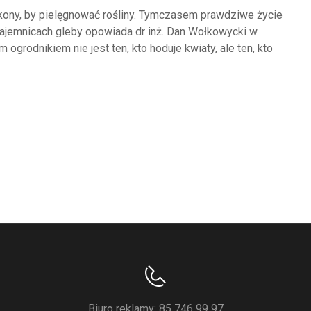
kony, by pielęgnować rośliny. Tymczasem prawdziwe życie
tajemnicach gleby opowiada dr inż. Dan Wołkowycki w
 ogrodnikiem nie jest ten, kto hoduje kwiaty, ale ten, kto
Biuro reklamy: 85 746 99 97